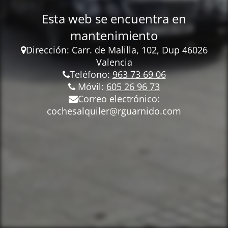
Esta web se encuentra en
mantenimiento
Dirección: Carr.
de Malilla, 102, Dup 46026
Valencia
Teléfono:
963 73 69 06
Móvil:
605 26 96 73
Correo electrónico:
cochesalquiler@rguarnido.com