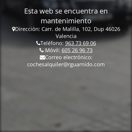
Esta web se encuentra en
mantenimiento
Dirección: Carr.
de Malilla, 102, Dup 46026
Valencia
Teléfono:
963 73 69 06
Móvil:
605 26 96 73
Correo electrónico:
cochesalquiler@rguarnido.com