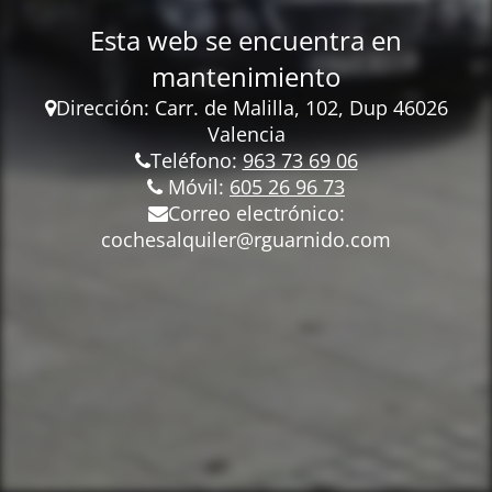
Esta web se encuentra en
mantenimiento
Dirección: Carr.
de Malilla, 102, Dup 46026
Valencia
Teléfono:
963 73 69 06
Móvil:
605 26 96 73
Correo electrónico:
cochesalquiler@rguarnido.com