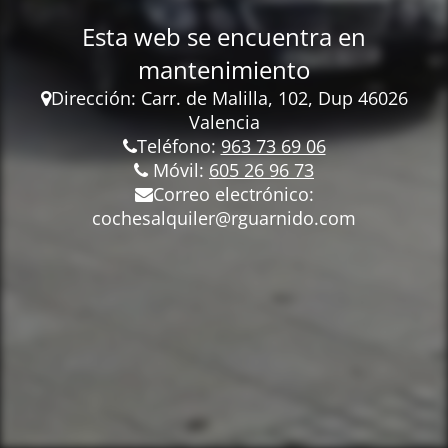
Esta web se encuentra en
mantenimiento
Dirección: Carr.
de Malilla, 102, Dup 46026
Valencia
Teléfono:
963 73 69 06
Móvil:
605 26 96 73
Correo electrónico:
cochesalquiler@rguarnido.com