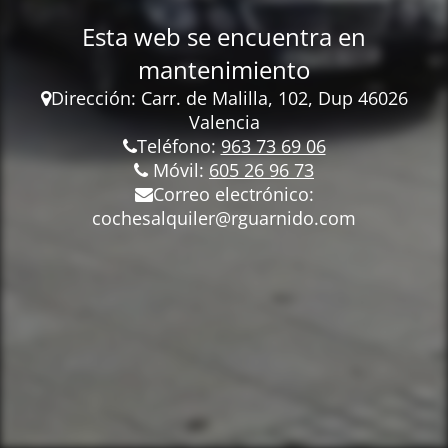
Esta web se encuentra en
mantenimiento
Dirección: Carr.
de Malilla, 102, Dup 46026
Valencia
Teléfono:
963 73 69 06
Móvil:
605 26 96 73
Correo electrónico:
cochesalquiler@rguarnido.com