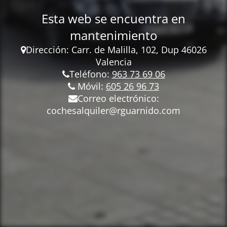
Esta web se encuentra en
mantenimiento
Dirección: Carr.
de Malilla, 102, Dup 46026
Valencia
Teléfono:
963 73 69 06
Móvil:
605 26 96 73
Correo electrónico:
cochesalquiler@rguarnido.com