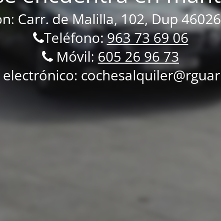
ón: Carr.
de Malilla, 102, Dup 46026
Teléfono:
963 73 69 06
Móvil:
605 26 96 73
 electrónico: cochesalquiler@rgua