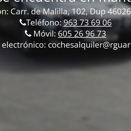
ón: Carr.
de Malilla, 102, Dup 46026
Teléfono:
963 73 69 06
Móvil:
605 26 96 73
 electrónico: cochesalquiler@rgua