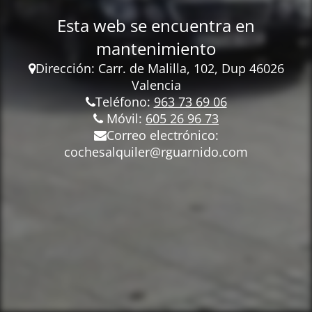
Esta web se encuentra en
mantenimiento
Dirección: Carr.
de Malilla, 102, Dup 46026
Valencia
Teléfono:
963 73 69 06
Móvil:
605 26 96 73
Correo electrónico:
cochesalquiler@rguarnido.com