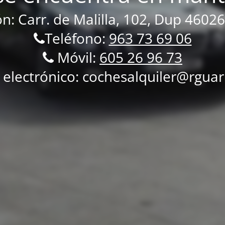
ón: Carr.
de Malilla, 102, Dup 46026
Teléfono:
963 73 69 06
Móvil:
605 26 96 73
 electrónico: cochesalquiler@rgua