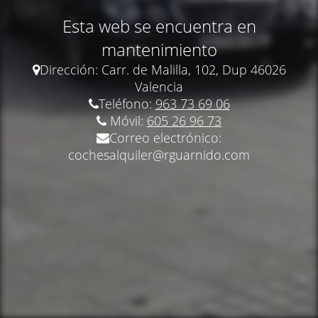
Esta web se encuentra en
mantenimiento
Dirección: Carr.
de Malilla, 102, Dup 46026
Valencia
Teléfono:
963 73 69 06
Móvil:
605 26 96 73
Correo electrónico:
cochesalquiler@rguarnido.com