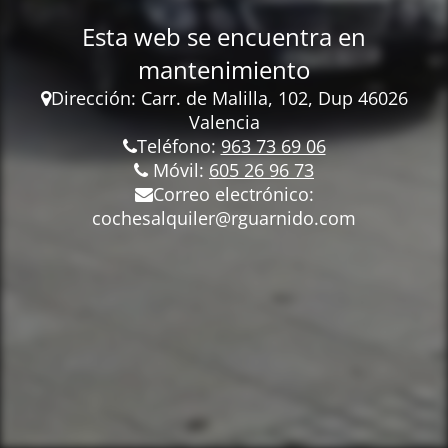
Esta web se encuentra en
mantenimiento
Dirección: Carr.
de Malilla, 102, Dup 46026
Valencia
Teléfono:
963 73 69 06
Móvil:
605 26 96 73
Correo electrónico:
cochesalquiler@rguarnido.com